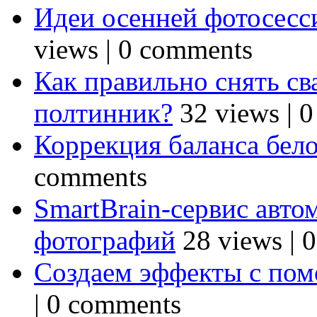
Идеи осенней фотосесси
views
|
0 comments
Как правильно снять св
полтинник?
32 views
|
0
Коррекция баланса бел
comments
SmartBrain-сервис авто
фотографий
28 views
|
0
Создаем эффекты с по
|
0 comments