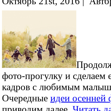
Октябрь 21st, 2016 |
Авто
Продол
фото-прогулку и сделаем
кадров с любимым малышо
Очередные
идеи осенней 
приводим далее.
Читать д