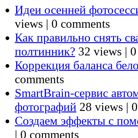
Идеи осенней фотосесси
views
|
0 comments
Как правильно снять св
полтинник?
32 views
|
0
Коррекция баланса бел
comments
SmartBrain-сервис авто
фотографий
28 views
|
0
Создаем эффекты с по
|
0 comments