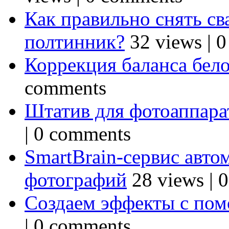
Как правильно снять св
полтинник?
32 views
|
0
Коррекция баланса бел
comments
Штатив для фотоаппарат
|
0 comments
SmartBrain-сервис авто
фотографий
28 views
|
0
Создаем эффекты с по
|
0 comments