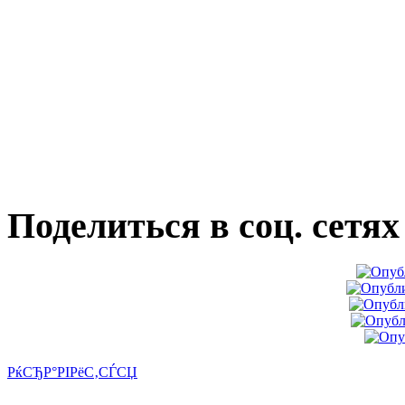
Поделиться в соц. сетях
РќСЂР°РІРёС‚СЃСЏ