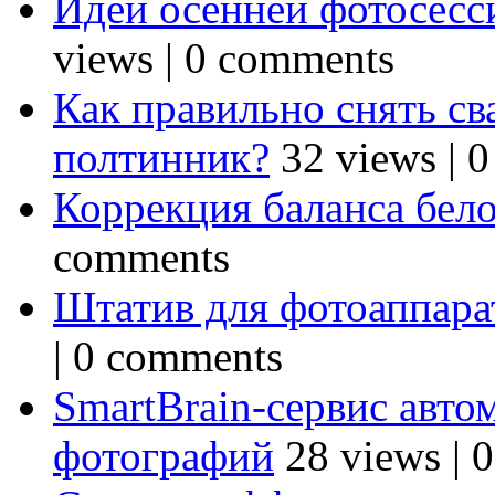
Идеи осенней фотосесси
views
|
0 comments
Как правильно снять св
полтинник?
32 views
|
0
Коррекция баланса бел
comments
Штатив для фотоаппарат
|
0 comments
SmartBrain-сервис авто
фотографий
28 views
|
0