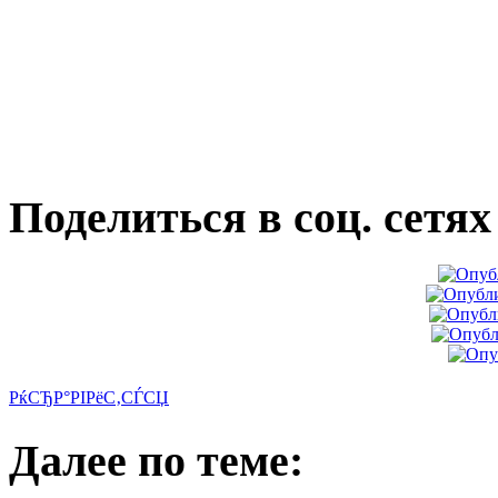
Поделиться в соц. сетях
РќСЂР°РІРёС‚СЃСЏ
Далее по теме: