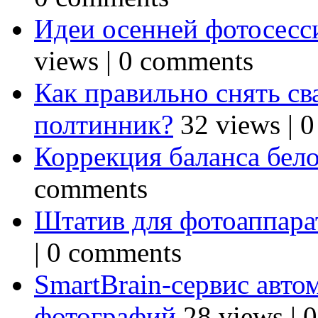
Идеи осенней фотосесси
views
|
0 comments
Как правильно снять св
полтинник?
32 views
|
0
Коррекция баланса бел
comments
Штатив для фотоаппарат
|
0 comments
SmartBrain-сервис авто
фотографий
28 views
|
0