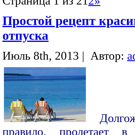
Страница 1 из 2
1
2
»
Простой рецепт крас
отпуска
Июль 8th, 2013 |
Автор:
a
Долгож
правило, пролетает в