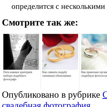
определится с несколькими
Смотрите так же:
Пять важных критериев
Как снимать свадьбу
Как правильно орган
выбора свадебного
сменными объективами
свадебную фотосесс
фотографа
Опубликовано в рубрике
С
свадебная фотография