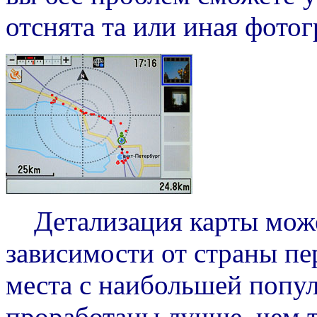
отснята та или иная фотог
Детализация карты может
зависимости от страны пер
места с наибольшей попул
проработаны лучше, чем т