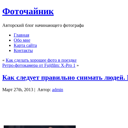
Фоточайник
Авторский блог начинающего фотографа
Главная
Обо мне
Карта сайта
Контакты
«
Как сделать хорошее фото в поездке
Ретро-фотокамера от Fujifilm: X-Pro 1
»
Как следует правильно снимать людей
Март 27th, 2013 |
Автор:
admin