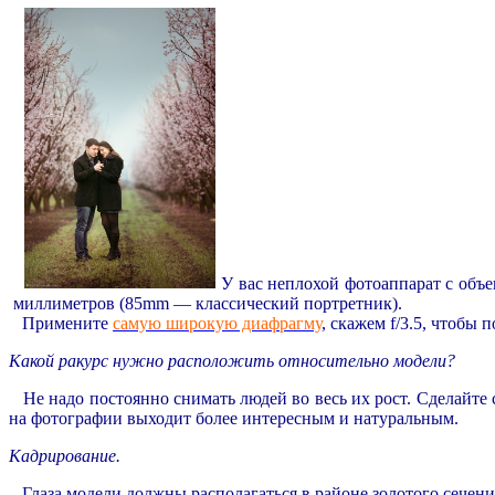
У вас неплохой фотоаппарат с объ
миллиметров (85mm — классический портретник).
Примените
самую широкую диафрагму
, скажем f/3.5, чтобы
Какой ракурс нужно расположить относительно модели?
Не надо постоянно снимать людей во весь их рост. Сделайте с
на фотографии выходит более интересным и натуральным.
Кадрирование.
Глаза модели должны располагаться в районе золотого сечени