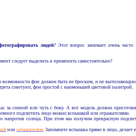
фотографировать людей
? Этот вопрос занимает очень част
омент следует выделить и применить самостоятельно?
возможности фон должен быть не броским, и не вытесняющую ва
ртрета советуют, фон простой с наименьшей цветовой палитрой.
ас за спиной или чуть с боку. А вот модель должна приготови
т немного подсветить лицо можно вспышкой или отражателями.
 напротив солнца. При этом мы получим прекрасную подсвет
кой
или
отражателем
. Запомните вспышка прямо в лицо, делает 