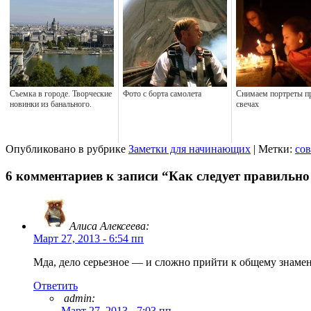
Съемка в городе. Творческие
Фото с борта самолета
Снимаем портреты п
новинки из банального.
свечах
Опубликовано в рубрике
Заметки для начинающих
| Метки:
со
6 комментариев к записи “Как следует правиль
Алиса Алексеева:
Март 27, 2013 - 6:54 пп
Мда, дело серьезное — и сложно прийти к общему знамена
Ответить
admin:
Март 27, 2013 - 7:03 пп