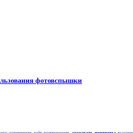
пользования фотовспышки
ного освещения даёт возможность
создавать портреты
высоког