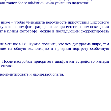
фия станет более объёмной из-за усиленно подсветки.
 ниже – чтобы уменьшить вероятность присутствия цифрового
му в основном фотографирование при естественном освещении
ит в планы фотографа, можно в последующем скорректировать
не меньше f/2.8. Нужно помнить, что чем диафрагма шире, тем
лияние на общую экспозицию и придавая портрету особенную
. После настройки приоритета диафрагмы устройство камеры
ъектива.
ериментировать и набираться опыта.