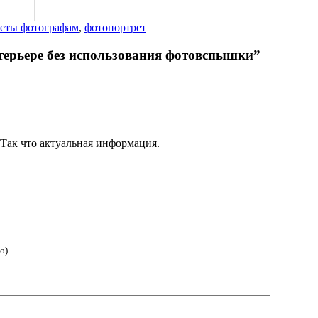
веты фотографам
,
фотопортрет
нтерьере без использования фотовспышки”
Так что актуальная информация.
о)