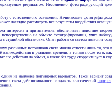
редсказуемым результатом. Несомненно, фотографирующий дол
работу с естественного освещения. Начинающие фотографы дол
сможет наглядно рассмотреть все результаты воздействия освеще
ма интересна и притягательна, обеспечивает поистине творче
е непосредственно на объекте фотографирования, учит наблюд
м в студийной обстановке. Опыт работы со светом позволит соз
двух различных источников света можно отнести лишь то, что
её взаимодействия в реальном времени, а только после того, ка
т его действия на объект, а также без труда скорректирует в сл
ся одним из наиболее популярных вариантов. Такой вариант соз
чник света даёт возможность создавать классический
портрет
ования.