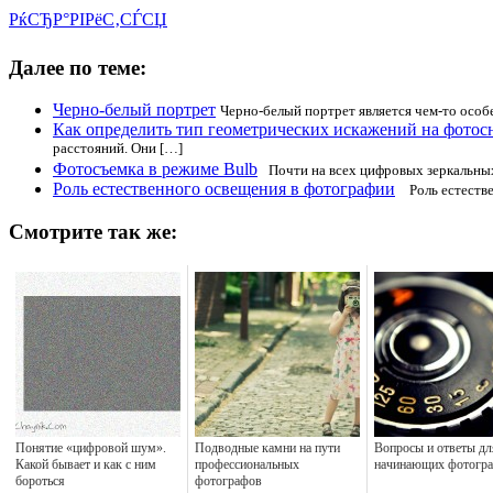
РќСЂР°РІРёС‚СЃСЏ
Далее по теме:
Черно-белый портрет
Черно-белый портрет является чем-то особ
Как определить тип геометрических искажений на фотос
расстояний. Они […]
Фотосъемка в режиме Вulb
Почти на всех цифровых зеркальных
Роль естественного освещения в фотографии
Роль естестве
Смотрите так же:
Понятие «цифровой шум».
Подводные камни на пути
Вопросы и ответы дл
Какой бывает и как с ним
профессиональных
начинающих фотогр
бороться
фотографов