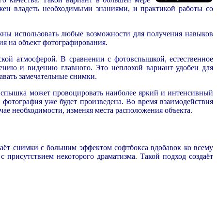
жен владеть необходимыми знаниями, и практикой работы со
жны использовать любые возможности для получения навыков
ния на объект фотографирования.
ской атмосферой. В сравнении с фотовспышкой, естественное
ению и видению главного. Это неплохой вариант удобен для
давать замечательные снимки.
 вспышка может провоцировать наиболее яркий и интенсивный
к фотография уже будет произведена. Во время взаимодействия
учае необходимости, изменяя места расположения объекта.
даёт снимки с большим эффектом софтбокса вдобавок ко всему
с присутствием некоторого драматизма. Такой подход создаёт