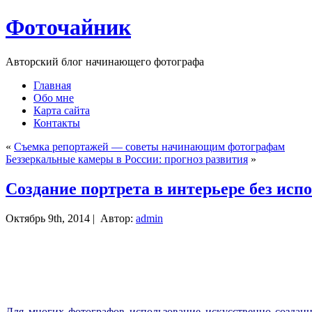
Фоточайник
Авторский блог начинающего фотографа
Главная
Обо мне
Карта сайта
Контакты
«
Съемка репортажей — советы начинающим фотографам
Беззеркальные камеры в России: прогноз развития
»
Создание портрета в интерьере без ис
Октябрь 9th, 2014 |
Автор:
admin
Для многих фотографов использование искусственно создан