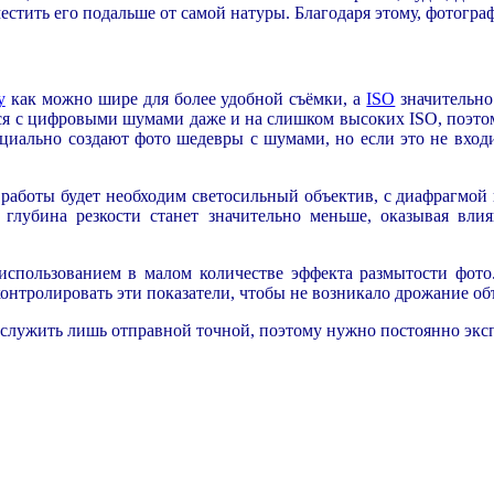
естить его подальше от самой натуры. Благодаря этому, фотогра
у
как можно шире для более удобной съёмки, а
ISO
значительно
ся с цифровыми шумами даже и на слишком высоких ISO, поэто
ециально создают фото шедевры с шумами, но если это не вход
я работы будет необходим светосильный объектив, с диафрагмой 
, глубина резкости станет значительно меньше, оказывая в
использованием в малом количестве эффекта размытости фото
онтролировать эти показатели, чтобы не возникало дрожание об
служить лишь отправной точной, поэтому нужно постоянно эксп