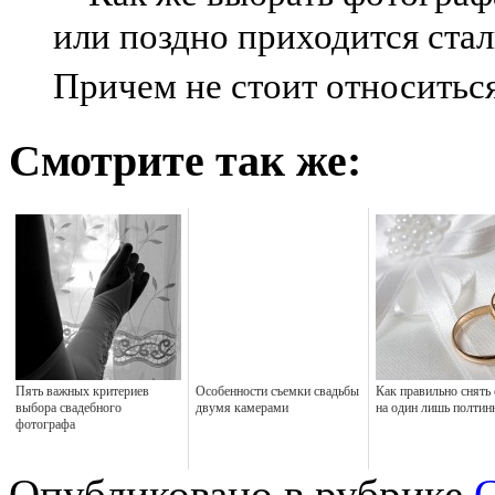
или поздно приходится ста
Причем не стоит относитьс
Смотрите так же:
Пять важных критериев
Особенности съемки свадьбы
Как правильно снять
выбора свадебного
двумя камерами
на один лишь полтин
фотографа
Опубликовано в рубрике
С