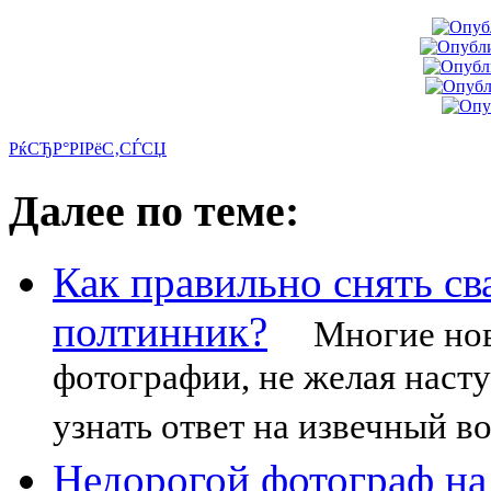
РќСЂР°РІРёС‚СЃСЏ
Далее по теме:
Как правильно снять св
полтинник?
Многие нови
фотографии, не желая насту
узнать ответ на извечный в
Недорогой фотограф на