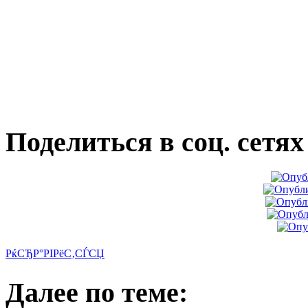
Поделиться в соц. сетях
РќСЂР°РІРёС‚СЃСЏ
Далее по теме: