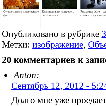
От чего зависит качественное
Когда источник контрового
Рекламное фото – се
фото?
света - солнце
съемки от профессио
Опубликовано в рубрике
Метки:
изображение
,
Объ
20 комментариев к зап
Anton:
Сентябрь 12, 2012 - 5:2
Долго мне уже проедает