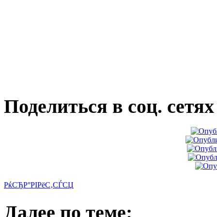
Поделиться в соц. сетях
РќСЂР°РІРёС‚СЃСЏ
Далее по теме: