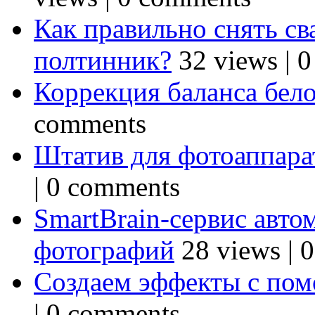
Как правильно снять св
полтинник?
32 views
|
0
Коррекция баланса бел
comments
Штатив для фотоаппарат
|
0 comments
SmartBrain-сервис авто
фотографий
28 views
|
0
Создаем эффекты с по
|
0 comments