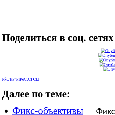
Поделиться в соц. сетях
РќСЂР°РІРёС‚СЃСЏ
Далее по теме:
Фикс-объективы
Фикс-об