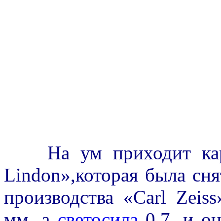
На ум приходит карти
Lindon»,которая была сня
производства «Carl Zeis
мм, а
светосила
0.7, и он