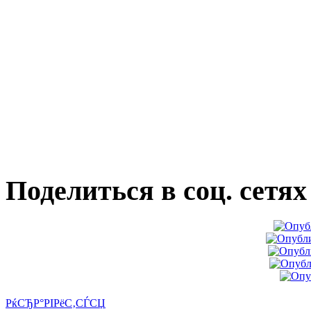
Поделиться в соц. сетях
РќСЂР°РІРёС‚СЃСЏ